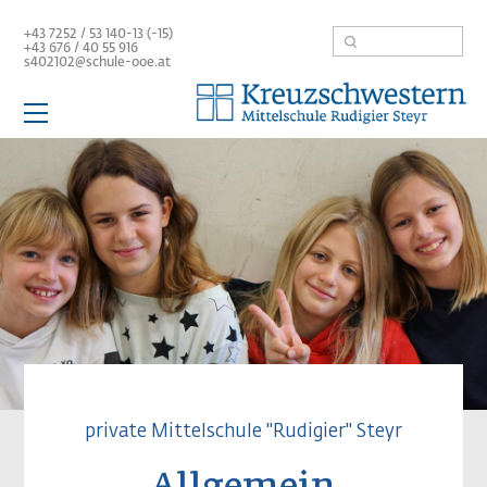
Direkt
Suche
+43 7252 / 53 140-13 (-15)
zum
+43 676 /
40 55 916
Inhalt
s402102@schule-ooe.at
Hauptnavigation
Schule
Aktuelles
Team
Mittelschule
Service / Links
private Mittelschule "Rudigier" Steyr