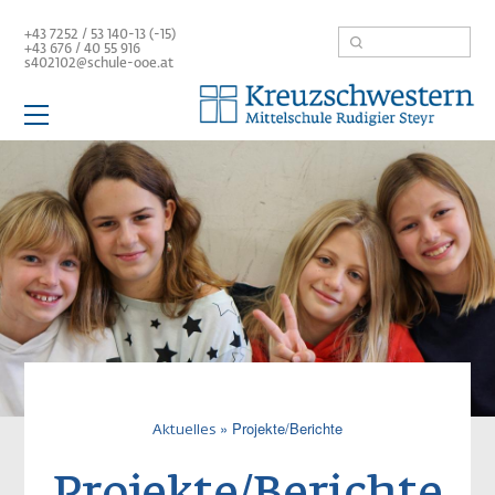
Direkt
Suche
+43 7252 / 53 140-13 (-15)
zum
+43 676 /
40 55 916
Inhalt
s402102@schule-ooe.at
Hauptnavigation
Schule
Aktuelles
Team
Mittelschule
Service / Links
Pfadnavigatio
Projekte/Berichte
Aktuelles