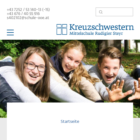
Direkt
Suche
+43 7252 / 53 140-13 (-15)
zum
+43 676 /
40 55 916
Inhalt
s402102@schule-ooe.at
Hauptnavigation
Schule
Aktuelles
Team
Mittelschule
Service / Links
Pfadnavigatio
Startseite