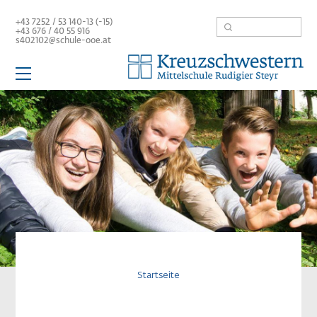
Direkt
Suche
+43 7252 / 53 140-13 (-15)
zum
+43 676 /
40 55 916
Inhalt
s402102@schule-ooe.at
Hauptnavigation
Schule
Aktuelles
Team
Mittelschule
Service / Links
Pfadnavigatio
Startseite